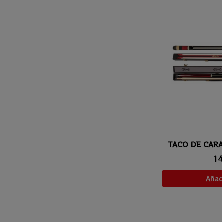
TACO DE CAR
Vis
1
Añadi