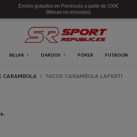
Envíos gratuitos en Península a partir de 100€
(Mesas no incluidas)
BILLAR
DARDOS
PÓKER
FUTBOLÍN
E CARAMBOLA
TACOS CARAMBOLA LAPERTI
s.