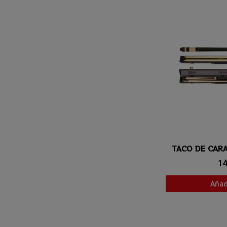
TACO DE CAR
Vis
1
Añadi