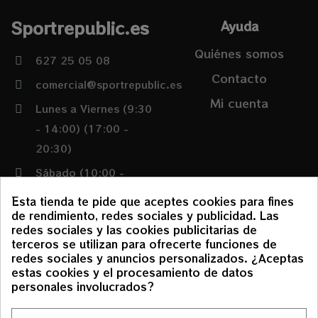
Sportrepublic.es
Ayuda
Quiénes somos
627 25 05 08
Contacto
comercial@sportrepublic.es
Mi cuenta
Lunes a Viernes (9:30
- 14:00) (17:00 -
20:30)
Sábado (10:00 -
14:00)
Esta tienda te pide que aceptes cookies para fines
de rendimiento, redes sociales y publicidad. Las
redes sociales y las cookies publicitarias de
Condiciones
terceros se utilizan para ofrecerte funciones de
redes sociales y anuncios personalizados. ¿Aceptas
Política de envíos y
estas cookies y el procesamiento de datos
devoluciones
personales involucrados?
Aviso Legal