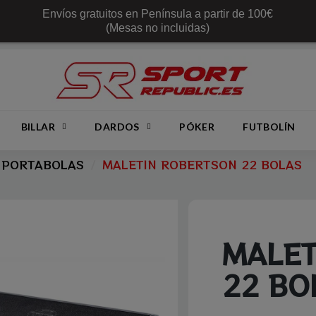
Envíos gratuitos en Península a partir de 100€
(Mesas no incluidas)
BILLAR
DARDOS
PÓKER
FUTBOLÍN
PORTABOLAS
MALETIN ROBERTSON 22 BOLAS
MALET
22 BO