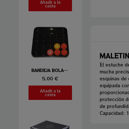
Añadir a la
cesta
MALETIN
El estuche d
Vista rápida
BANDEJA BOLAS 52,4MM
mucha precis
5,00 €
esquinas de 
equipada con
Añadir a la
proporcionad
cesta
protección de
de profundid
Capacidad: 1