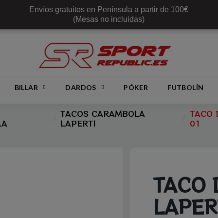
Envíos gratuitos en Península a partir de 100€
(Mesas no incluidas)
BILLAR
DARDOS
PÓKER
FUTBOLÍN
TACOS CARAMBOLA
TACO 
LA
LAPERTI
01
TACO 
LAPER