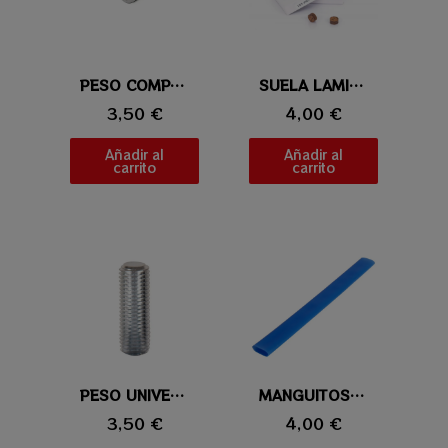
Vista rápida
PESO COMPATIBLE CON TACOS PREDATOR
Vista rápida
SUELA LAMINADA MOLAVIA
3,50 €
4,00 €
Añadir al
Añadir al
carrito
carrito
Vista rápida
PESO UNIVERSAL 2 ONZAS (56,70gr)
Vista rápida
MANGUITOS IBS SILICONA 30CM
3,50 €
4,00 €