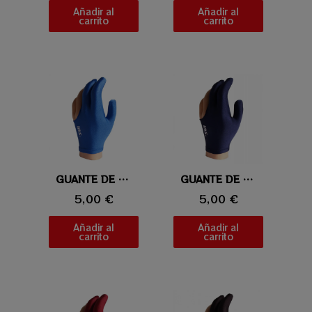
Añadir al
Añadir al
carrito
carrito
Vista rápida
GUANTE DE BILLAR IBS AZUL CLARO
Vista rápida
GUANTE DE BILLAR IBS AZUL
5,00 €
5,00 €
Añadir al
Añadir al
carrito
carrito