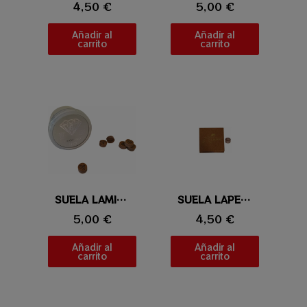
4,50 €
5,00 €
Añadir al
Añadir al
carrito
carrito
Vista rápida
SUELA LAMINADA IBS DIAMOND
Vista rápida
SUELA LAPERTI PARA SALTO Y SAQUE
5,00 €
4,50 €
Añadir al
Añadir al
carrito
carrito