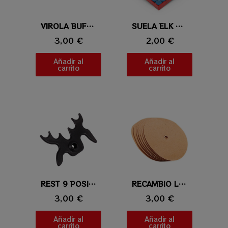
Vista rápida
VIROLA BUFFALO CARAMBOLA
Vista rápida
SUELA ELK MASTER
3,00 €
2,00 €
Añadir al
Añadir al
carrito
carrito
Vista rápida
REST 9 POSICIONES PVC
Vista rápida
RECAMBIO LIJAS MAQUINA NIVELADORA (12 UNI.)
3,00 €
3,00 €
Añadir al
Añadir al
carrito
carrito