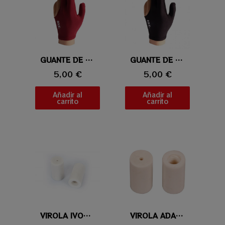
Vista rápida
GUANTE DE BILLAR IBS BURDEOS
Vista rápida
GUANTE DE BILLAR IBS NEGRO
5,00 €
5,00 €
Añadir al
Añadir al
carrito
carrito
Vista rápida
VIROLA IVORY-X
Vista rápida
VIROLA ADAM XTC