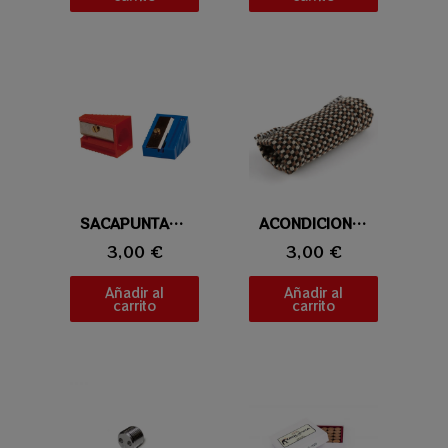
Vista rápida
SACAPUNTAS PARA SUELAS 10-14MM
Vista rápida
ACONDICIONADOR SLICKER
3,00 €
3,00 €
Añadir al
Añadir al
carrito
carrito