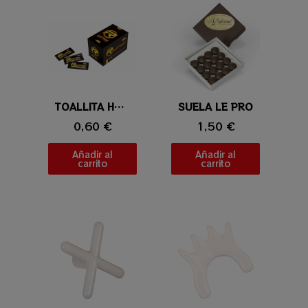
Vista rápida
TOALLITA HUMEDA LIMPIEZA FLECHA REVO
SUELA LE PRO
Vista rápida
0,60 €
1,50 €
Añadir al
Añadir al
carrito
carrito