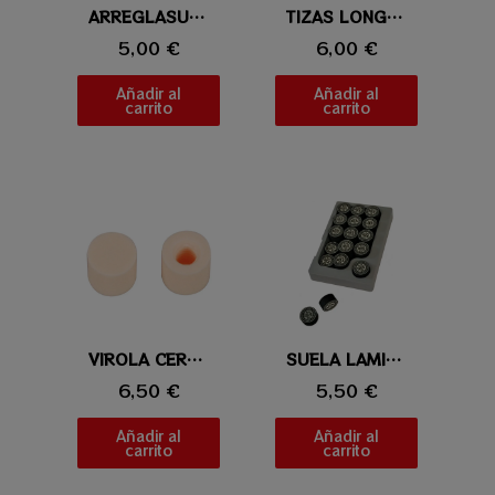
Vista rápida
ARREGLASUELAS BLACK TIP TAPPER
Vista rápida
TIZAS LONGONI SUPER PROFESIONAL VERDE
5,00 €
6,00 €
Añadir al
Añadir al
carrito
carrito
Vista rápida
VIROLA CEROCITE
Vista rápida
SUELA LAMINADA IBS
6,50 €
5,50 €
Añadir al
Añadir al
carrito
carrito