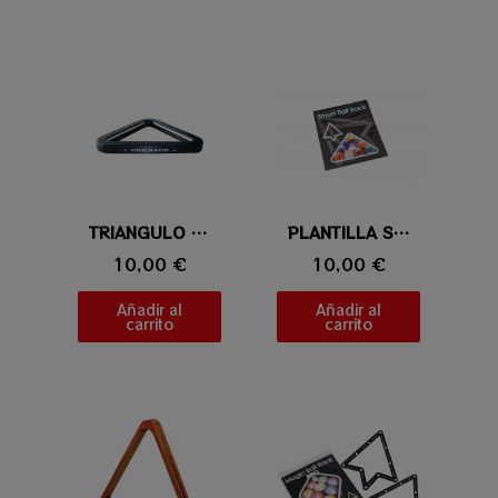
Vista rápida
TRIANGULO PRORACK NEGRO
Vista rápida
PLANTILLA SMART BALL RACK
10,00 €
10,00 €
Añadir al
Añadir al
carrito
carrito