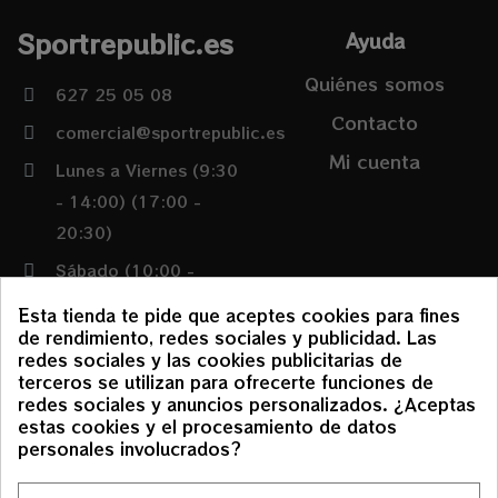
Sportrepublic.es
Ayuda
Quiénes somos
627 25 05 08
Contacto
comercial@sportrepublic.es
Mi cuenta
Lunes a Viernes (9:30
- 14:00) (17:00 -
20:30)
Sábado (10:00 -
14:00)
Esta tienda te pide que aceptes cookies para fines
de rendimiento, redes sociales y publicidad. Las
redes sociales y las cookies publicitarias de
Condiciones
terceros se utilizan para ofrecerte funciones de
redes sociales y anuncios personalizados. ¿Aceptas
Política de envíos y
estas cookies y el procesamiento de datos
devoluciones
personales involucrados?
Aviso Legal