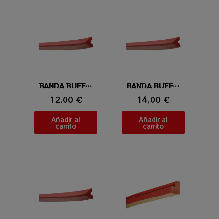
Vista rápida
BANDA BUFFALO K66 92CM
Vista rápida
BANDA BUFFALO K66 107CM
12,00 €
14,00 €
Añadir al
Añadir al
carrito
carrito