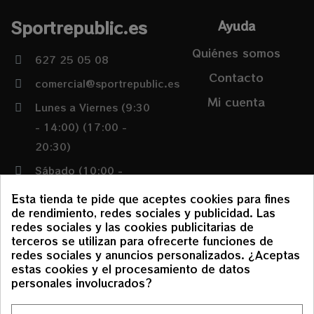
Sportrepublic.es
Ayuda
Quiénes somos
627 25 05 08
Contacto
comercial@sportrepublic.es
Mi cuenta
Lunes a Viernes (9:30
- 14:00) (17:00 -
20:30)
Sábado (10:00 -
14:00)
Esta tienda te pide que aceptes cookies para fines
de rendimiento, redes sociales y publicidad. Las
redes sociales y las cookies publicitarias de
Condiciones
terceros se utilizan para ofrecerte funciones de
redes sociales y anuncios personalizados. ¿Aceptas
Política de envíos y
estas cookies y el procesamiento de datos
devoluciones
personales involucrados?
Aviso Legal