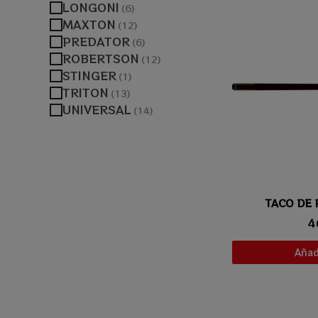
LONGONI
MAXTON
PREDATOR
ROBERTSON
STINGER
TRITON
UNIVERSAL
TACO DE 
Vis
4
Añadi