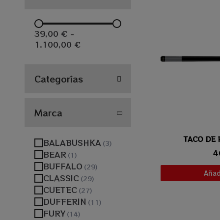
39,00 €
-
1.100,00 €
Categorías
Marca
TACO DE 
Vis
BALABUSHKA
4
BEAR
BUFFALO
Añadi
CLASSIC
CUETEC
DUFFERIN
FURY